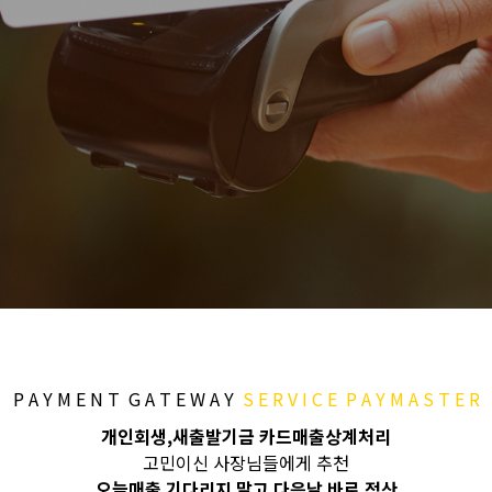
P A Y M E N T G A T E W A Y
S E R V I C E P A Y M A S T E R
개인회생,새출발기금 카드매출상계처리
고민이신 사장님들에게 추천
오늘매출 기다리지 말고 다음날 바로 정산