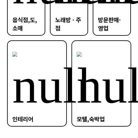
음식점,도,
노래방 · 주
방문판매·
소매
점
영업
인테리어
모텔,숙박업