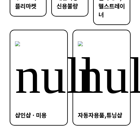
플리마켓
신용불량
헬스트레이
너
샵인샵 · 미용
자동자용품,튜닝샵