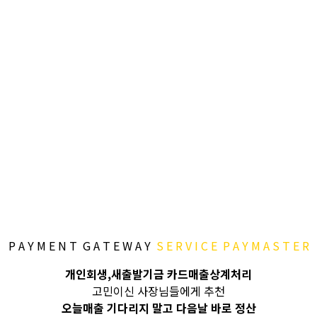
P A Y M E N T G A T E W A Y
S E R V I C E P A Y M A S T E R
개인회생,새출발기금 카드매출상계처리
고민이신 사장님들에게 추천
오늘매출 기다리지 말고 다음날 바로 정산