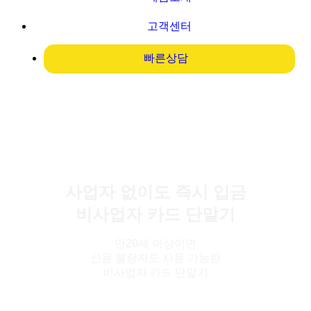
고객센터
빠른상담
Happy Be With You
사업자 없이도 즉시 입금
비사업자 카드 단말기
만20세 이상이면
신용 불량자도 사용 가능한
비사업자 카드 단말기